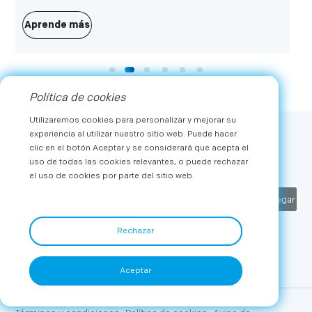
consumo más impresionantes del mundo, se celebró en
Berlín, Alemania, del 2 al 6 de septiembre. Con la
Aprende más
asistencia de prestigiosos miembros, Metz Consumer
Electronics GmbH se enorgulleció de mostrar productos
insignia estrella de dos de sus marcas principales: Metz
Classic y Metz Blue.
Política de cookies
Utilizaremos cookies para personalizar y mejorar su
experiencia al utilizar nuestro sitio web. Puede hacer
Suscribir
clic en el botón Aceptar y se considerará que acepta el
uso de todas las cookies relevantes, o puede rechazar
Reciba las últimas noticias y ofertas exclusivas de METZ
el uso de cookies por parte del sitio web.
Entregar
Rechazar
Aceptar
Copyright © 2026 METZ. Todos los derechos reservados.