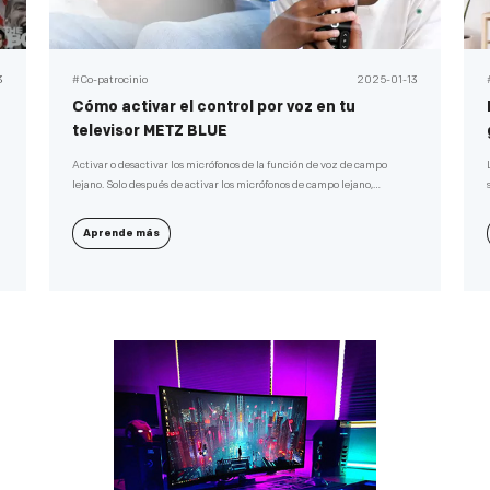
3
#Co-patrocinio
2025-01-13
Cómo activar el control por voz en tu
televisor METZ BLUE
Activar o desactivar los micrófonos de la función de voz de campo
lejano. Solo después de activar los micrófonos de campo lejano,
conectar correctamente el televisor a la red e iniciar sesión en su
cuenta de Google, puede comenzar a utilizar la función de voz de
Aprende más
campo lejano diciendo la palabra clave: "Ok Google" o "Hey Google".