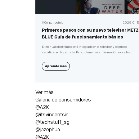
#Co-patrocinio
2025-01-1
Primeros pasos con su nuevo televisor METZ
BLUE Guía de funcionamiento básico
El manual electrónico está integrado en el televisor y se puede
visualizar en la pantalla. Para obtener más información sobre las
funciones de Ty, acceda al manual electrónico consultando lo siguiente.
Aprende más
Ver más
Galería de consumidores
@A2K
@itsvincentsin
@techstuff_sg
@jazephua
@A2K