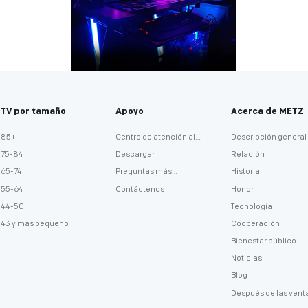
TV por tamaño
Apoyo
Acerca de METZ
85+
Centro de atención al
Descripción general
cliente
75-84
Descargar
Relación
65-74
Preguntas más
Historia
frecuentes
55-64
Contáctenos
Honor
44-50
Tecnología
43 y más pequeño
Cooperación
Bienestar público
Noticias
Blog
Después de las vent