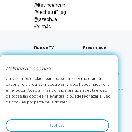
@itsvincentsin
@techstuff_sg
@jazephua
Ver más
Tipo de TV
Presentado
Oleado
TV de estilo de vida
Mini LED
TV Sound Magic
Política de cookies
Qled+
TV de pantalla máxima
Utilizaremos cookies para personalizar y mejorar su
LED 4K
TV para juegos
experiencia al utilizar nuestro sitio web. Puede hacer clic
2K LED
TV para el cuidado de los
en el botón Aceptar y se considerará que acepta el uso
ojos
de todas las cookies relevantes, o puede rechazar el uso
de cookies por parte del sitio web.
Rechazar